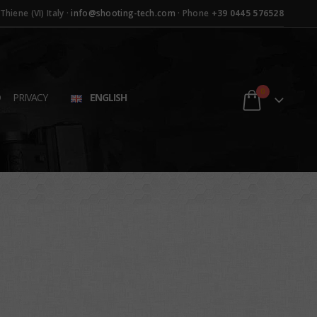
hiene (VI) Italy ·
info@shooting-tech.com
· Phone
+39 0445 576528
0
D
PRIVACY
ENGLISH