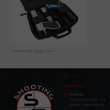
Portapistola doppio nero
CONTATTACI
Address:
Via Marco Corner, 2/4
36016 Thiene (VI) Italy