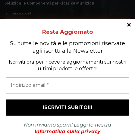
Soluzioni e Componenti per Ricarica Munizioni
Il mio account
Wishlist
Resta
Aggiornato
Carrello
Su tutte le novità e le promozioni riservate
Condizioni di vendita
agli iscritti alla Newsletter
Privacy Policy
Iscriviti ora per ricevere aggiornamenti sui nostri
Cookie Policy
ultimi prodotti e offerte!
CERCA PRODOTTO
Cerca
© 2024. All Right Reserved. Technique Engineering ·
Shooting Technology
· Via
Marco Corner, 2/4 · 36016 Thiene (VI) Italy · C.F. Part. IVA e Reg. Impr. di Vicenza
Non inviamo spam! Leggi la nostra
03122570249
Informativa sulla privacy