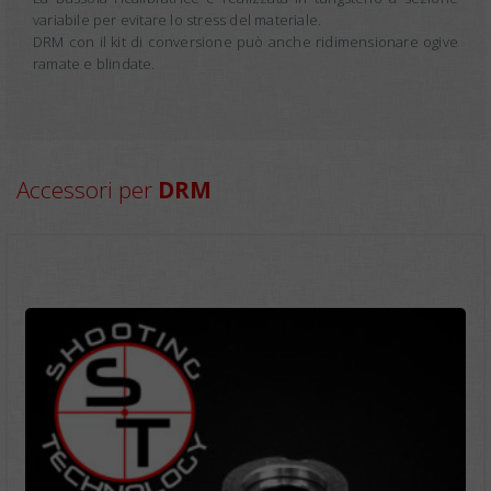
variabile per evitare lo stress del materiale.
DRM con il kit di conversione può anche ridimensionare ogive
ramate e blindate.
Accessori per
DRM