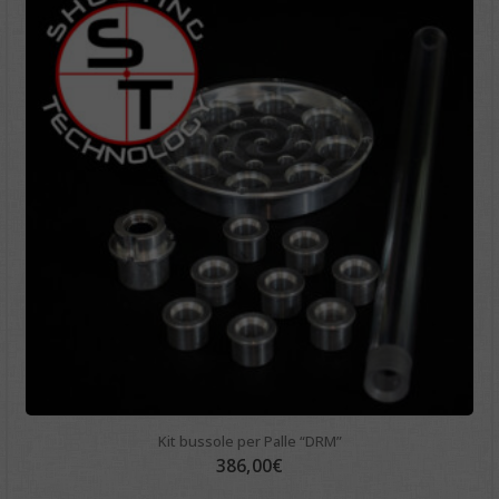
Kit bussole per Palle “DRM”
386,00
€