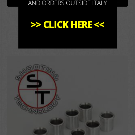
AND ORDERS OUTSIDE ITALY
Bussola “DRM” x Palle Ramate .355
272,00
€
>>
CLICK HERE
<<