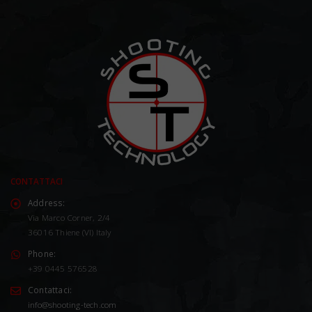
CONTATTACI
Address:
Via Marco Corner, 2/4
36016 Thiene (VI) Italy
Phone:
+39 0445 576528
Contattaci:
info@shooting-tech.com