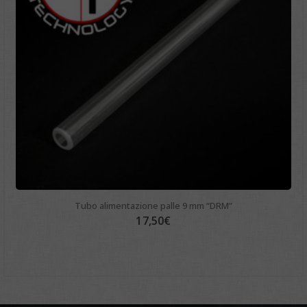
Tubo alimentazione palle 9 mm “DRM”
17,50
€