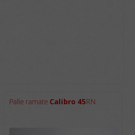
Palle ramate
Calibro 45
RN