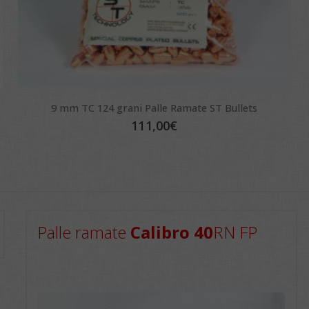
9 mm TC 124 grani Palle Ramate ST Bullets
111,00
€
Palle ramate
Calibro 40
RN FP