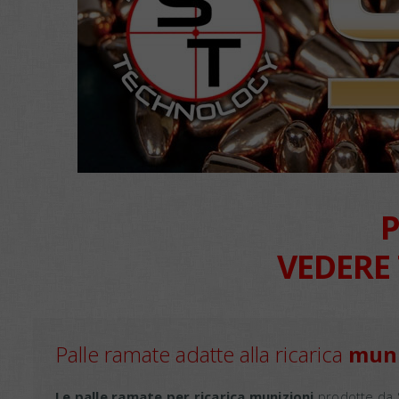
P
VEDERE
Palle ramate adatte alla ricarica
muni
Le palle ramate per ricarica munizioni
prodotte da 