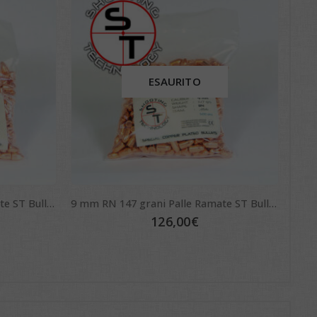
ESAURITO
9 mm RN 124 grani Palle Ramate ST Bullets
9 mm RN 147 grani Palle Ramate ST Bullets
126,00
€