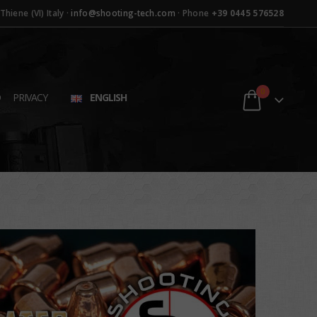
hiene (VI) Italy ·
info@shooting-tech.com
· Phone
+39 0445 576528
0
D
PRIVACY
ENGLISH