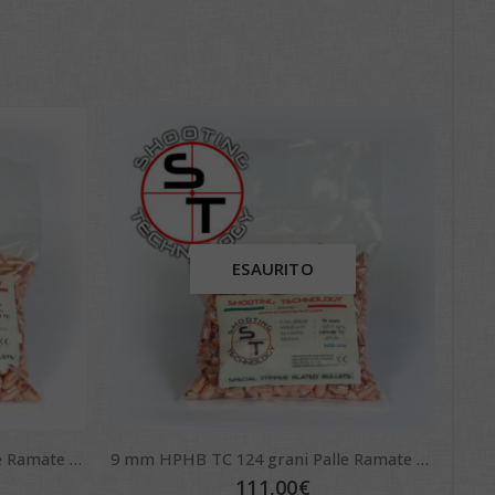
ESAURITO
9 mm HPHB TC 115 grani Palle Ramate ST Bullets
9 mm HPHB TC 124 grani Palle Ramate ST Bullets
111,00
€