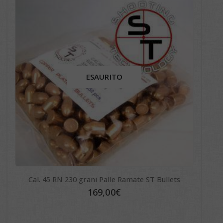
ESAURITO
Cal. 45 RN 230 grani Palle Ramate ST Bullets
Resta
169,00
€
Aggiornato