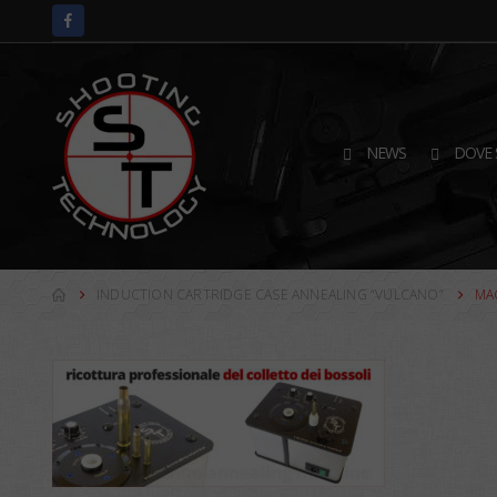
NEWS
DOVE 
INDUCTION CARTRIDGE CASE ANNEALING “VULCANO”
MA