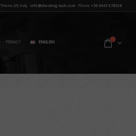
hiene (VI) Italy ·
info@shooting-tech.com
· Phone
+39 0445 576528
0
D
PRIVACY
ENGLISH