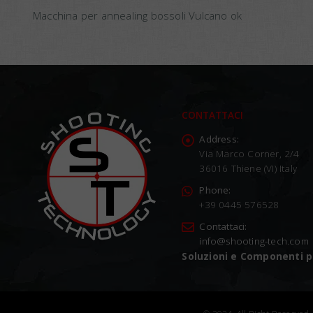
Macchina per annealing bossoli Vulcano ok
CONTATTACI
Address:
Via Marco Corner, 2/4
36016 Thiene (VI) Italy
Phone:
+39 0445 576528
Contattaci:
info@shooting-tech.com
Soluzioni e Componenti pe