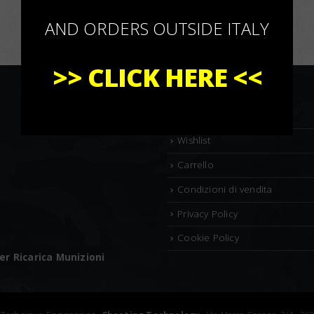
AND ORDERS OUTSIDE ITALY
>>
CLICK HERE
<<
Il mio account
Wishlist
Carrello
Condizioni di vendita
Privacy Policy
Cookie Policy
r Ricarica Munizioni