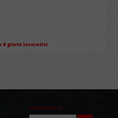
Resta
 8 giorni lavorativi
Aggiornato
Su tutte le novità e le
promozioni riservate
agli iscritti alla
Newsletter
CERCA PRODOTTO
Iscriviti ora per ricevere