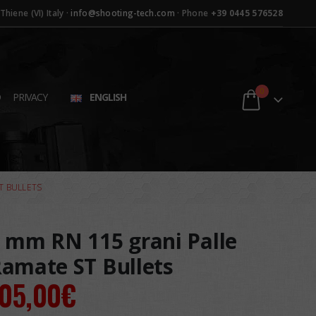
hiene (VI) Italy ·
info@shooting-tech.com
· Phone
+39 0445 576528
0
D
PRIVACY
ENGLISH
T BULLETS
 mm RN 115 grani Palle
amate ST Bullets
105,00
€