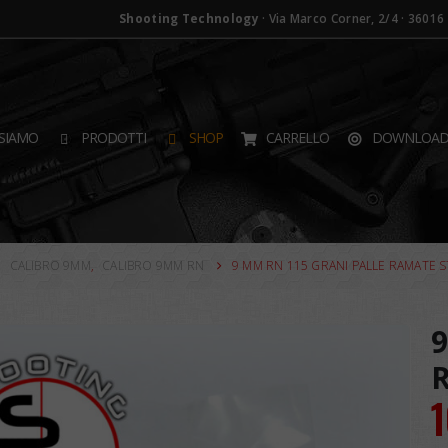
Shooting Technology
· Via Marco Corner, 2/4 · 36016 T
SIAMO
PRODOTTI
SHOP
CARRELLO
DOWNLOA
,
CALIBRO 9MM
,
CALIBRO 9MM RN
9 MM RN 115 GRANI PALLE RAMATE S
9
R