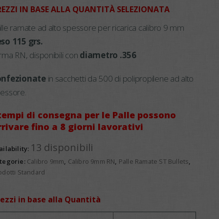
REZZI IN BASE ALLA QUANTITÀ SELEZIONATA
lle ramate ad alto spessore per ricarica calibro 9 mm
so 115 grs.
rma RN, disponibili con
diametro .356
onfezionate
in sacchetti da 500 di polipropilene ad alto
essore.
 tempi di consegna per le Palle possono
rrivare fino a 8 giorni lavorativi
13 disponibili
ailability:
tegorie:
Calibro 9mm
,
Calibro 9mm RN
,
Palle Ramate ST Bullets
,
odotti Standard
ezzi in base alla Quantità