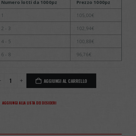
Numero lotti da 1000pz
Prezzo 1000pz
1
105,00
€
2 - 3
102,94
€
4 - 5
100,88
€
6 - 8
96,76
€
AGGIUNGI AL CARRELLO
AGGIUNGI ALLA LISTA DEI DESIDERI