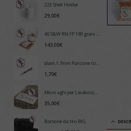
223 Shell Holder
29,00
€
40 S&W RN FP 180 grani Palle Ramate ST Bullets
143,00
€
diam.1.7mm Punzone togli innesco per "ADM" - asta composta
1,70
€
Micro aghi per Lavabossoli 4 mm
35,00
€
Borsone da tiro BIG
DESCR