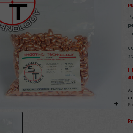
P
Pa
pe
fo
c
sp
I
a
Av
Ca
Pr
Pr