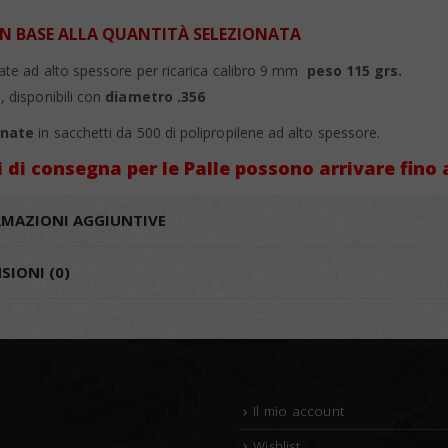
 IN BASE ALLA QUANTITÀ SELEZIONATA
ate ad alto spessore per ricarica calibro 9 mm
peso 115 grs.
 disponibili con
diametro .356
onate
in sacchetti da 500 di polipropilene ad alto spessore.
i di consegna per le Palle possono arrivare fino a
RMAZIONI AGGIUNTIVE
SIONI (0)
Il mio account
Wishlist