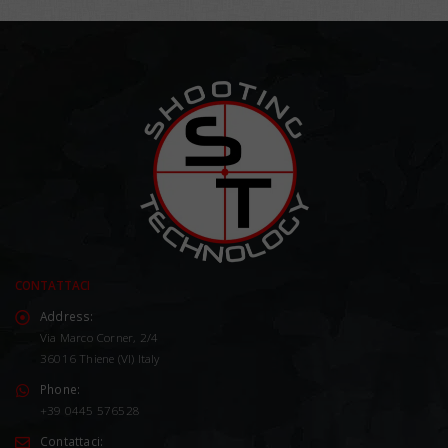
CONTATTACI
Address:
Via Marco Corner, 2/4
36016 Thiene (VI) Italy
Phone:
+39 0445 576528
Contattaci: