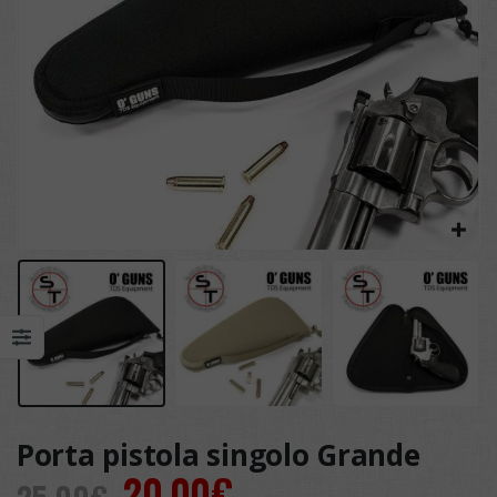
Porta pistola singolo Grande
Il
Il
20,00
€
25,00
€