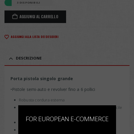
3 DISPONIBILI
AGGIUNGI AL CARRELLO
AGGIUNGI ALLA LISTA DEI DESIDERI
DESCRIZIONE
Porta pistola singolo grande
•Pistole semi-auto e revolver fino a 6 pollici
Robusta cordura esterna
×
Cerniera waterproof con tiretto finitura gunmetal a facile
presa
FOR EUROPEAN E-COMMERCE
Manico regolabile con bottone
Impugnatura regolabile con bottone