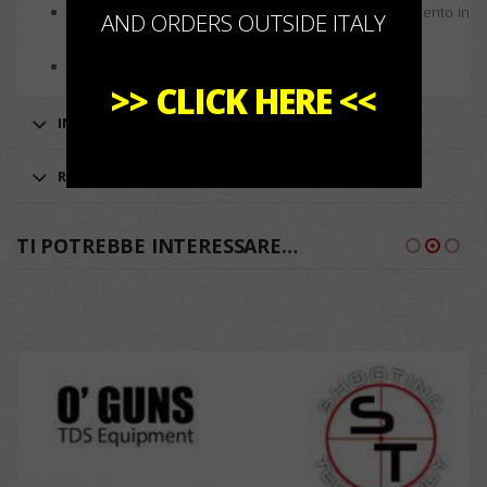
Cuciture ribattute resistenti con bordatura di rivestimento in
AND ORDERS OUTSIDE ITALY
tono
COLORI:
NERO
e
SAFARI
>>
CLICK HERE
<<
INFORMAZIONI AGGIUNTIVE
RECENSIONI (0)
TI POTREBBE INTERESSARE…