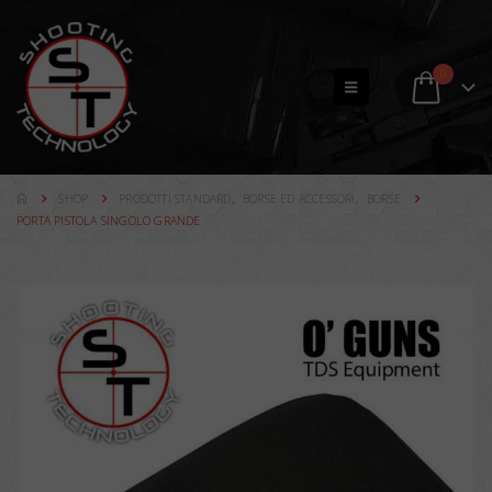
0
SHOP
PRODOTTI STANDARD
,
BORSE ED ACCESSORI
,
BORSE
PORTA PISTOLA SINGOLO GRANDE