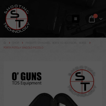
0
SHOP
PRODOTTI STANDARD
,
BORSE ED ACCESSORI
,
BORSE
PORTA PISTOLA SINGOLO PICCOLO