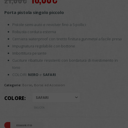
prezzo
prezzo
Porta pistola singolo piccolo
originale
attuale
era:
è:
Pistole semi-auto e revolver fino a 5 pollici
Robusta cordura esterna
21,00€.
18,00€.
Cerniera waterproof con tiretto finitura gunmetal a facile presa
Impugnatura regolabile con bottone
Imbottitura pesante
Cuciture ribattute resistenti con bordatura di rivestimento in
tono
COLORI:
NERO
e
SAFARI
Categorie:
Borse
,
Borse ed Accessori
COLORE
SVUOTA
ESAURITO