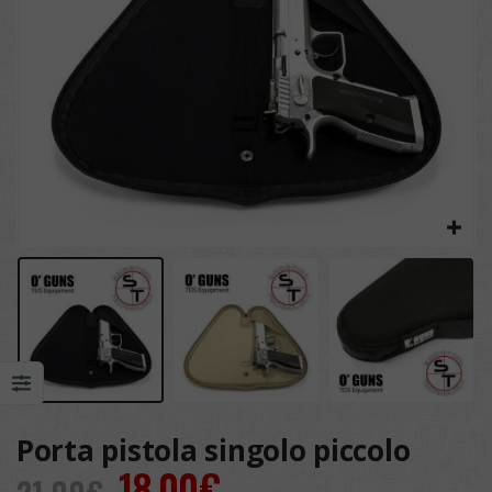
Porta pistola singolo piccolo
Il
Il
18,00
€
21,00
€