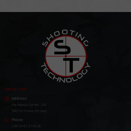
CONTATTACI
Address:
Via Marco Corner, 2/4
36016 Thiene (VI) Italy
Phone:
+39 0445 576528