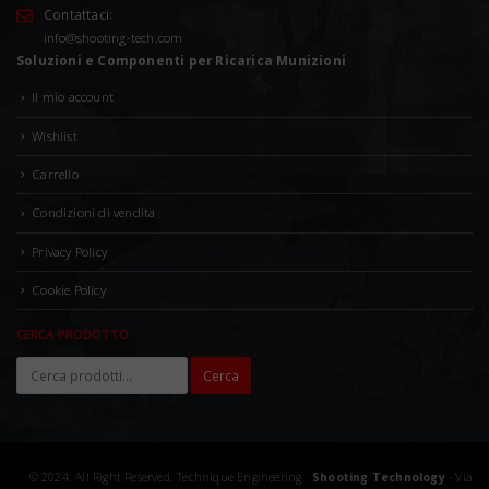
Contattaci:
info@shooting-tech.com
Soluzioni e Componenti per Ricarica Munizioni
Il mio account
Wishlist
Resta
Aggiornato
Carrello
Su tutte le novità e le promozioni riservate agli
Condizioni di vendita
iscritti alla Newsletter
Privacy Policy
Iscriviti ora per ricevere aggiornamenti sui nostri ultimi
Cookie Policy
prodotti e offerte!
CERCA PRODOTTO
Cerca
© 2024. All Right Reserved. Technique Engineering ·
Shooting Technology
· Via