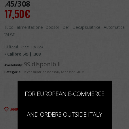
.45/308
17,50
€
Tubo alimentazione bossoli per Decapsulatrice Automatica
“ADM”
Utilizzabile con bossoli:
• Calibro .45 | .308
99 disponibili
Availability:
Categorie:
Decapsulatrice bossoli
,
Accessori ADM
×
AGGIUNGI AL CARRELLO
FOR EUROPEAN E-COMMERCE
AGGIUNGI ALLA LISTA DEI DESIDERI
AND ORDERS OUTSIDE ITALY