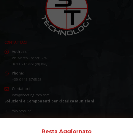
CONTATTACI
Address:
Via Marco Corner, 2/4
36016 Thiene (VI) Italy
Phone:
+39 0445 576528
Contattaci:
info@shooting-tech.com
Soluzioni e Componenti per Ricarica Munizioni
Il mio account
Wishlist
Resta
Aggiornato
Carrello