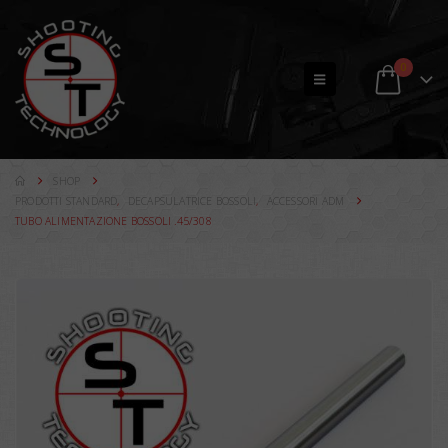
0
SHOP
PRODOTTI STANDARD
,
DECAPSULATRICE BOSSOLI
,
ACCESSORI ADM
TUBO ALIMENTAZIONE BOSSOLI .45/308