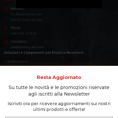
CONTATTACI
Address:
Via Marco Corner, 2/4
36016 Thiene (VI) Italy
Phone:
+39 0445 576528
Contattaci:
info@shooting-tech.com
Soluzioni e Componenti per Ricarica Munizioni
Il mio account
Wishlist
Resta
Aggiornato
Carrello
Su tutte le novità e le promozioni riservate
Condizioni di vendita
agli iscritti alla Newsletter
Privacy Policy
Iscriviti ora per ricevere aggiornamenti sui nostri
Cookie Policy
ultimi prodotti e offerte!