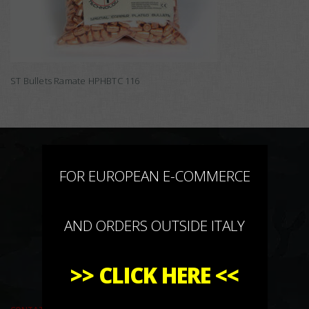
ST Bullets Ramate HPHBTC 116
×
FOR EUROPEAN E-COMMERCE
AND ORDERS OUTSIDE ITALY
>>
CLICK HERE
<<