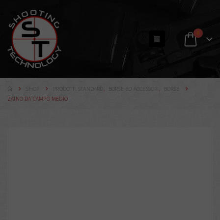
0
SHOP
PRODOTTI STANDARD
,
BORSE ED ACCESSORI
,
BORSE
ZAINO DA CAMPO MEDIO