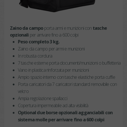
Zaino da campo
porta armi e munizioni con
tasche
opzionali
per arrivare fino a 600 colpi
Peso completo 3 kg.
Zaino da campo per armi e munizioni
In robusta cordura
7 tasche esterne porta documenti/munizioni o buffetteria
Vano in plastica rinforzata per munizioni
Ampio spazio interno con tasche elastiche porta cuffie
Porta caricatori da 7 caricatori standard removibile con
velcro
Ampia regolazione spallacci
Copertura impermeabile ad alta visibilità
Optional due borse opzionali agganciabili con
sistema molle per arrivare fino a 600 colpi