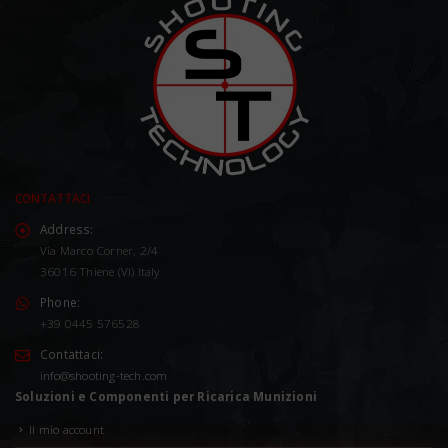
CONTATTACI
Address:
Via Marco Corner, 2/4
36016 Thiene (VI) Italy
Phone:
+39 0445 576528
Contattaci:
info@shooting-tech.com
Soluzioni e Componenti per Ricarica Munizioni
Il mio account