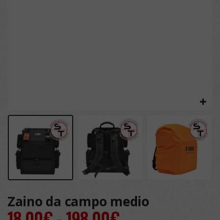
Zaino da campo medio
Fascia
18,00
€
-
198,00
€