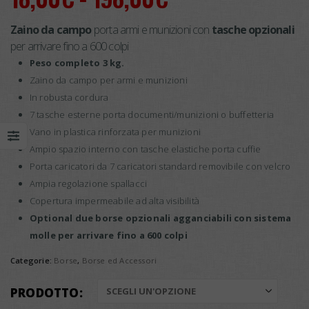
di
Zaino da campo
porta armi e munizioni con
tasche opzionali
prezzo:
per arrivare fino a 600 colpi
da
Peso completo 3 kg.
18,00€
Zaino da campo per armi e munizioni
In robusta cordura
a
7 tasche esterne porta documenti/munizioni o buffetteria
198,00€
Vano in plastica rinforzata per munizioni
Ampio spazio interno con tasche elastiche porta cuffie
Porta caricatori da 7 caricatori standard removibile con velcro
Ampia regolazione spallacci
Copertura impermeabile ad alta visibilità
Optional due borse opzionali agganciabili con sistema
molle per arrivare fino a 600 colpi
Categorie:
Borse
,
Borse ed Accessori
PRODOTTO