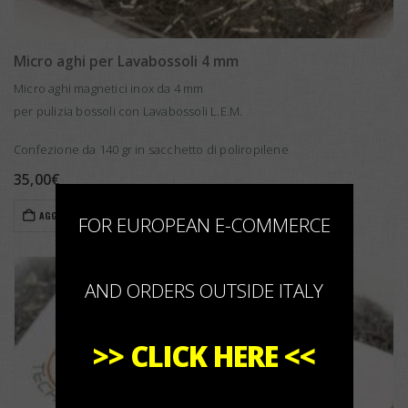
Micro aghi per Lavabossoli 4 mm
Micro aghi magnetici inox da 4 mm
per pulizia bossoli con Lavabossoli L.E.M.
Confezione da 140 gr in sacchetto di poliropilene
35,00
€
×
AGGIUNGI AL CARRELLO
FOR EUROPEAN E-COMMERCE
AND ORDERS OUTSIDE ITALY
>>
CLICK HERE
<<