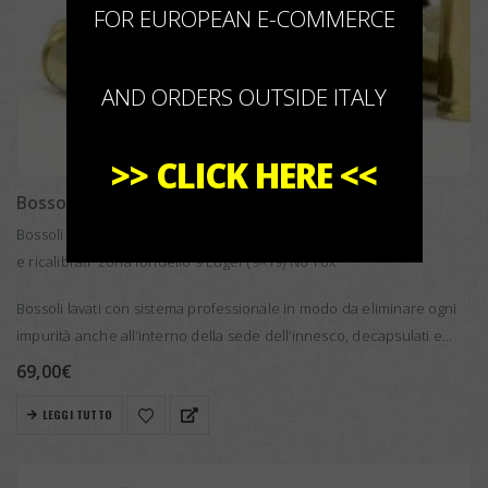
FOR EUROPEAN E-COMMERCE
AND ORDERS OUTSIDE ITALY
>>
CLICK HERE
<<
Bossoli Ricalibrati 9×19 lavati e decapsulati
Bossoli primo sparo lavati,decapsulati
e ricalibrati zona fondello 9 Luger (9×19) No Tox
Bossoli lavati con sistema professionale in modo da eliminare ogni
impurità anche all’interno della sede dell’innesco, decapsulati e
ricalibrati …
69,00
€
LEGGI TUTTO