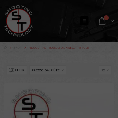
0
SHOP
PRODUCT TAG -
BOSSOLI DISINNESCATI E PULITI
FILTER