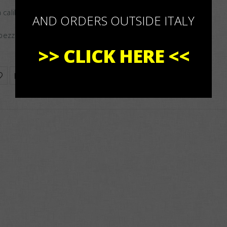
a calibro 9×21 non lavati/decapsulati
AND ORDERS OUTSIDE ITALY
ezzi in sacchetto di polipropilene
>>
CLICK HERE
<<