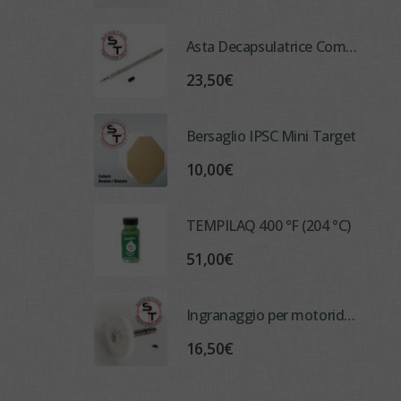
Asta Decapsulatrice Composta per "ADM" 1.3 mm (No Tox)
23,50
€
Bersaglio IPSC Mini Target
10,00
€
TEMPILAQ 400 °F (204 °C)
51,00
€
Ingranaggio per motoriduttore decapsulatrice ADM NTX
16,50
€