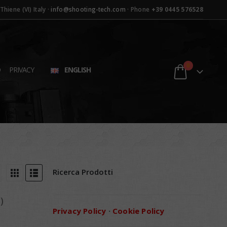
hiene (VI) Italy ·
info@shooting-tech.com
· Phone
+39 0445 576528
0
D
PRIVACY
ENGLISH
Ricerca Prodotti
)
Privacy Policy
·
Cookie Policy