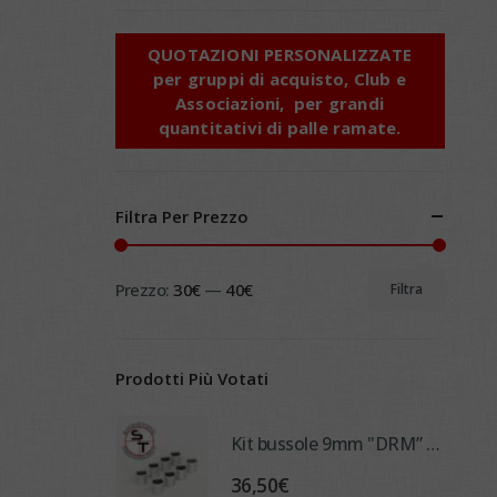
QUOTAZIONI PERSONALIZZATE
p
er gruppi di acquisto, Club e
Associazioni, per grandi
quantitativi di palle ramate.
Filtra Per Prezzo
Prezzo:
30€
—
40€
Filtra
Prezzo
Prezzo
Min
Max
Prodotti Più Votati
Kit bussole 9mm "DRM” - per cambio calibro su Ricalibratrice Automatica
36,50
€