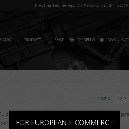
Shooting Technology
· Via Marco Corner, 2/4 · 36016 T
SIAMO
PRODOTTI
SHOP
CARRELLO
DOWNLOA
Mostra:
×
FL primo sparo non lavati/non decapsulati (1000 pcs
FOR EUROPEAN E-COMMERCE
ro nonlavati/decapsulati GFL 9×21