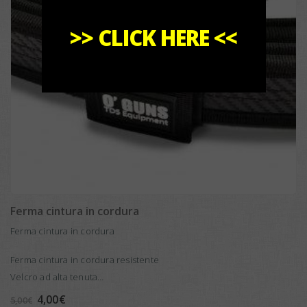
>>
CLICK HERE
<<
ESAURITO
Ferma cintura in cordura
Ferma cintura in cordura
Ferma cintura in cordura resistente
Velcro ad alta tenuta
Etichetta sovra-iniettata a doppia iniezione con logo a rilievo
Il
Il
4,00
€
5,00
€