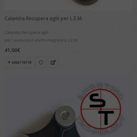
Calamita Recupera aghi per L.E.M.
Calamita Recupera aghi
per Lavabossoli elettromagnetica L.E.M.
41,00
€
LEGGI TUTTO