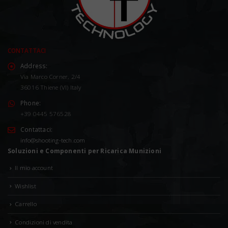
CONTATTACI
Address:
Via Marco Corner, 2/4
36016 Thiene (VI) Italy
Phone:
+39 0445 576528
Contattaci:
info@shooting-tech.com
Soluzioni e Componenti per Ricarica Munizioni
Il mio account
Wishlist
Carrello
Condizioni di vendita