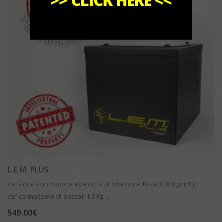
L.E.M. PLUS
Versione con motore a velocità di rotazione fissa (1.400 giri/1’),
carico massimo di bossoli 1.8 Kg.
Nessun bisogno di riposo macchina dopo ogni ciclo di lavaggio
549,00
€
(versione molto usata dai tiratori…