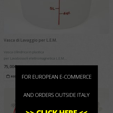
Vasca di Lavaggio per L.E.M.
Vasca cilindrica in plastica
per Lavabossoli elettromagnetica L.E.M.
Completa di Coperchio di sicurezza.
75,00
€
×
FOR EUROPEAN E-COMMERCE
AGGIUNGI AL CARRELLO
AND ORDERS OUTSIDE ITALY
>>
CLICK HERE
<<