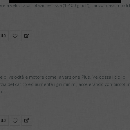
 a velocità di rotazione fissa (1.400 giri/1’), carico massimo di 
riposo macchina dopo ogni ciclo di lavaggio (versione molto usa
ELLO
e di velocità e motore come la versione Plus. Velocizza i cicli di
erzia del carico ed aumenta i giri minimi, accelerando con piccoli i
i.
ELLO