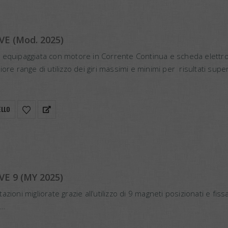
VE (Mod. 2025)
 equipaggiata con motore in Corrente Continua e scheda elettr
ore range di utilizzo dei giri massimi e minimi per risultati superi
oni…
ELLO
VE 9 (MY 2025)
zioni migliorate grazie all’utilizzo di 9 magneti posizionati e fissa
.
otore in CC e scheda elettronica dedicata, per un maggiore ra