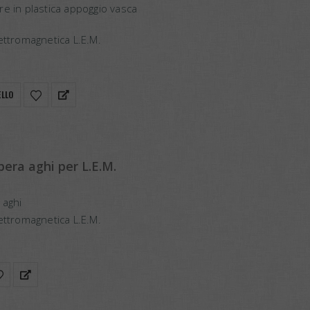
re in plastica appoggio vasca
ettromagnetica L.E.M.
ELLO
era aghi per L.E.M.
 aghi
ettromagnetica L.E.M.