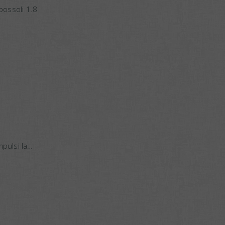
bossoli 1.8
ta dai
mpulsi la