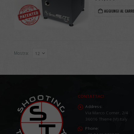
AGGIUNGI AL CARR
Mostra:
CONTATTACI
Address:
Via Marco Corner, 2/4
36016 Thiene (VI) Italy
Phone: