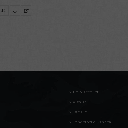
ELLO
Il mio account
Wishlist
Carrello
Condizioni di vendita