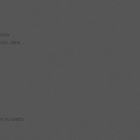
onica
ori, oltre
ti su piatto
nge…