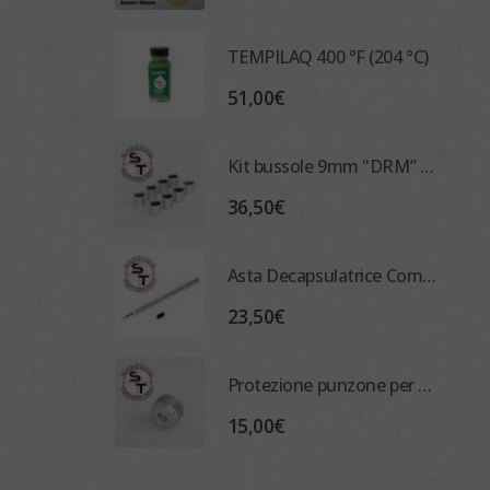
TEMPILAQ 400 °F (204 °C)
51,00
€
Kit bussole 9mm "DRM” - per cambio calibro su Ricalibratrice Automatica
36,50
€
Asta Decapsulatrice Composta per "ADM" 1.3 mm (No Tox)
23,50
€
Protezione punzone per calibro 223 / 38 special / 357 Magnum
15,00
€