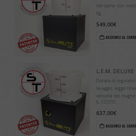
Versione con motore
Kg.
Nessun bisogno di 
549,00
€
tiratori…
AGGIUNGI AL CARR
L.E.M. DELUXE
Dotata di regolator
lavaggio, legge l’in
velocità dei magnet
IL COSTO…
637,00
€
AGGIUNGI AL CARR