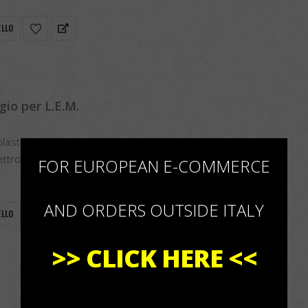
ELLO
gio per L.E.M.
plastica
×
ettromagnetica L.E.M.
FOR EUROPEAN E-COMMERCE
hio di sicurezza.
AND ORDERS OUTSIDE ITALY
ELLO
>>
CLICK HERE
<<