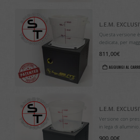
L.E.M. EXCLUSI
Questa versione è
dedicata, per maggi
ad avere prestazi
811,00
€
AGGIUNGI AL CARR
L.E.M. EXCLUSI
Versione con presta
in lega di alluminio
Equipaggiata con m
900,00
€