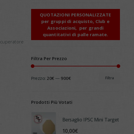
QUOTAZIONI PERSONALIZZATE
p
er gruppi di acquisto, Club e
Associazioni, per grandi
quantitativi di palle ramate.
ecuperatore
Filtra Per Prezzo
Prezzo:
20€
—
900€
Filtra
Prezzo
Prezzo
Min
Max
Prodotti Più Votati
Bersaglio IPSC Mini Target
10,00
€