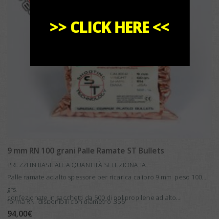
>>
CLICK HERE
<<
ESAURITO
9 mm RN 100 grani Palle Ramate ST Bullets
PREZZI IN BASE ALLA QUANTITÀ SELEZIONATA
Palle ramate ad alto spessore per ricarica calibro 9 mm peso 100
grs.
confezionate in sacchetti da 500 di polipropilene ad alto…
forma RN, disponibili con diametro .356
94,00
€