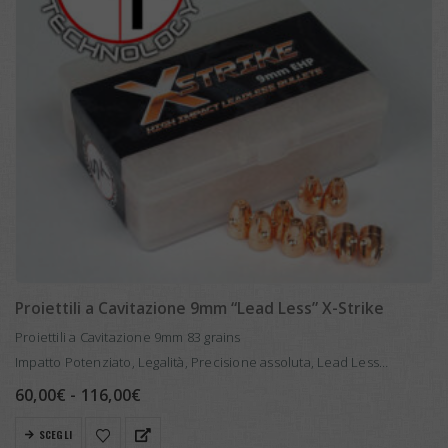
Proiettili a Cavitazione 9mm “Lead Less” X-Strike
Proiettili a Cavitazione 9mm 83 grains
Impatto Potenziato, Legalità, Precisione assoluta, Lead Less
I proiettili a cavitazione rappresentano una nuova frontiera della
Fascia
60,00
€
-
116,00
€
di
balistica. Il loro design innovativo, caratterizzato da particolari
prezzo:
Questo
SCEGLI
scanalature, consente…
da