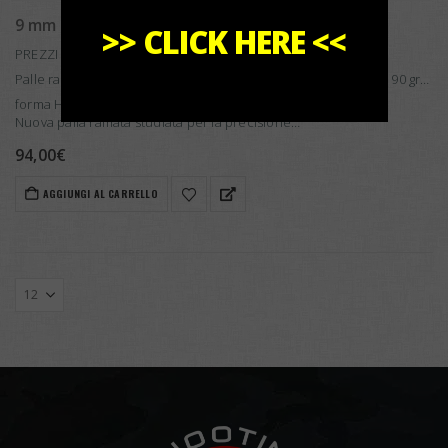
9 mm HPHB TC 90 grani Palle Ramate ST Bullets
>>
CLICK HERE
<<
PREZZI IN BASE ALLA QUANTITÀ SELEZIONATA
Palle ramate ad alto spessore per ricarica calibro 9 mm peso 90 grs.
forma HPHB TC, disponibili con diametro .356
Nuova palla ramata studiata per la precisione…
94,00
€
AGGIUNGI AL CARRELLO