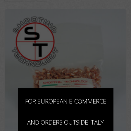
60,00€
prodotto
a
ha
116,00€
più
varianti.
Le
opzioni
possono
essere
scelte
nella
pagina
del
prodotto
×
FOR EUROPEAN E-COMMERCE
AND ORDERS OUTSIDE ITALY