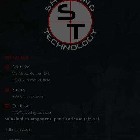
CONTATTACI
Address:
Via Marco Corner, 2/4
36016 Thiene (VI) Italy
Phone:
+39 0445 576528
Contattaci:
info@shooting-tech.com
Soluzioni e Componenti per Ricarica Munizioni
Il mio account