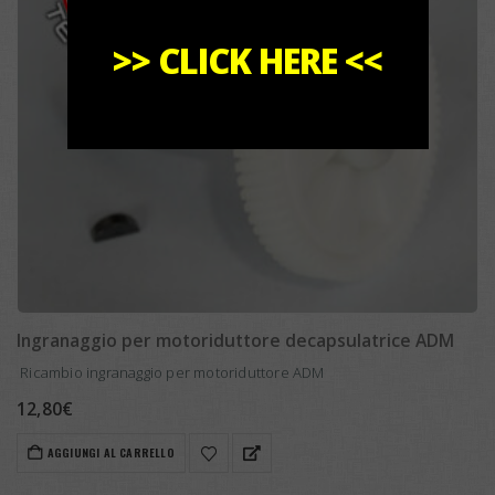
>>
CLICK HERE
<<
Ingranaggio per motoriduttore decapsulatrice ADM
Ricambio ingranaggio per motoriduttore ADM
12,80
€
AGGIUNGI AL CARRELLO