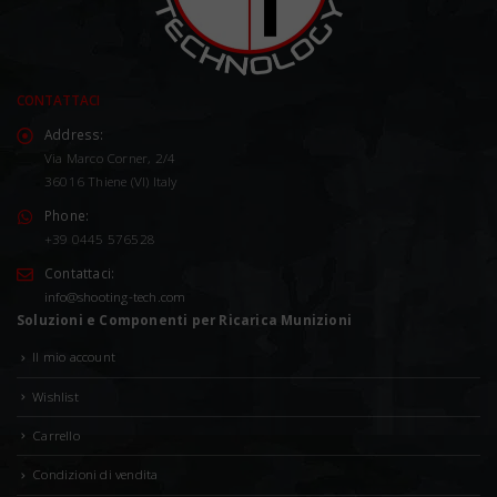
CONTATTACI
Address:
Via Marco Corner, 2/4
36016 Thiene (VI) Italy
Phone:
+39 0445 576528
Contattaci:
info@shooting-tech.com
Soluzioni e Componenti per Ricarica Munizioni
Il mio account
Wishlist
Carrello
Condizioni di vendita