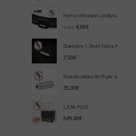
Ferma cintura in cordura
Il
Il
4,00
€
5,00
€
prezzo
prezzo
originale
attuale
Diametro 1,7mm Testa Punzone per ADM
era:
è:
5,00€.
4,00€.
7,50
€
Funnel calibro 9x19 per dosatore Lee
35,00
€
L.E.M. PLUS
549,00
€