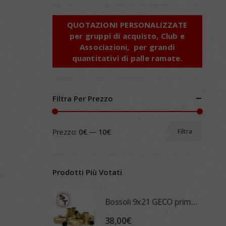
QUOTAZIONI PERSONALIZZATE
p
er gruppi di acquisto, Club e
Associazioni, per grandi
quantitativi di palle ramate.
Filtra Per Prezzo
Prezzo:
0€
—
10€
Filtra
Prezzo
Prezzo
Min
Max
Prodotti Più Votati
Bossoli 9x21 GECO primo sparo non lavati/non decapsulat (1000 pcs)
38,00
€