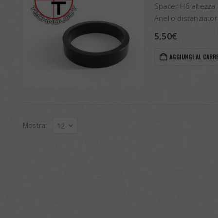
Spacer H6 altezza
Anello distanziato
risonanza dei collet
5,50
€
AGGIUNGI AL CARR
Mostra: