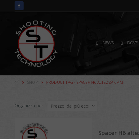
NEWS
DOVE 
SHOP
PRODUCT TAG -
SPACER H6 ALTEZZA 6MM
Organizza per:
Spacer H6 alt