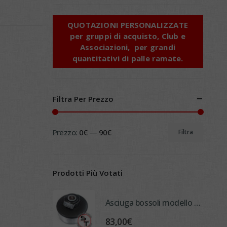
QUOTAZIONI PERSONALIZZATE
p
er gruppi di acquisto, Club e
Associazioni, per grandi
quantitativi di palle ramate.
Filtra Per Prezzo
Prezzo:
0€
—
90€
Filtra
Prezzo
Prezzo
Min
Max
Prodotti Più Votati
Asciuga bossoli modello "SCIROCCO MY 24"
83,00
€