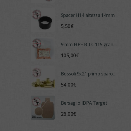
Spacer H14 altezza 14mm
5,50
€
9 mm HPHB TC 115 grani Palle Ramate ST Bullets
105,00
€
Bossoli 9x21 primo sparo decapsulati e lavati GECO (1000 pcs)
54,00
€
Bersaglio IDPA Target
26,00
€