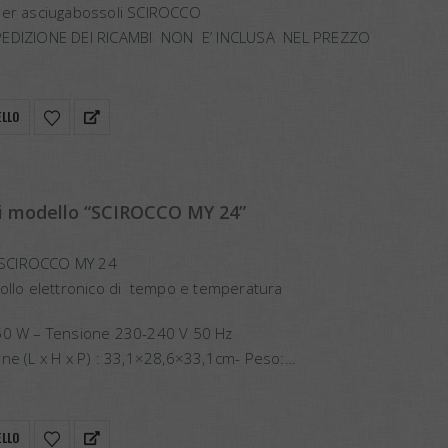
per asciugabossoli SCIROCCO
PEDIZIONE DEI RICAMBI NON E’ INCLUSA NEL PREZZO
ELLO
li modello “SCIROCCO MY 24”
SCIROCCO MY 24
ollo elettronico di tempo e temperatura
50 W – Tensione 230-240 V 50 Hz
ne (L x H x P) : 33,1×28,6×33,1cm- Peso:…
ELLO