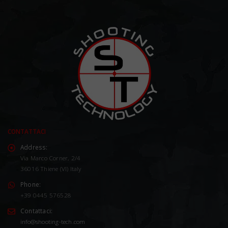
CONTATTACI
Address:
Via Marco Corner, 2/4
36016 Thiene (VI) Italy
Phone:
+39 0445 576528
Contattaci:
info@shooting-tech.com