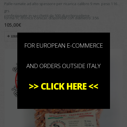
Palle ramate ad alto spessore per ricarica calibro 9 mm peso 116
grs.
confezionate in sacchetti da 500 di polipropilene…
forma TC (tronco conica), disponibili con diametro .356
105,00
€
×
LEGGI TUTTO
FOR EUROPEAN E-COMMERCE
AND ORDERS OUTSIDE ITALY
>>
CLICK HERE
<<