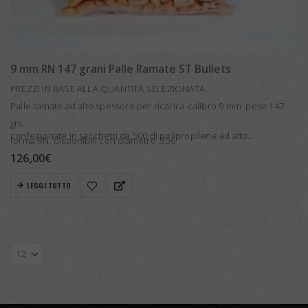
9 mm RN 147 grani Palle Ramate ST Bullets
PREZZI IN BASE ALLA QUANTITÀ SELEZIONATA
Palle ramate ad alto spessore per ricarica calibro 9 mm peso 147
grs.
confezionate in sacchetti da 500 di polipropilene ad alto…
forma RN, disponibili con diametro .356
126,00
€
LEGGI TUTTO