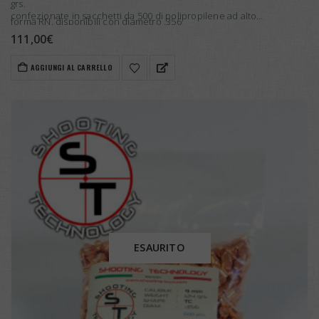
grs.
confezionate in sacchetti da 500 di polipropilene ad alto…
forma RN, disponibili con diametro .356
111,00
€
AGGIUNGI AL CARRELLO
ESAURITO