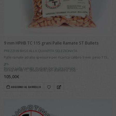
9 mm HPHB TC 115 grani Palle Ramate ST Bullets
PREZZI IN BASE ALLA QUANTITÀ SELEZIONATA
Palle ramate ad alto spessore per ricarica calibro 9 mm peso 115
grs.
Nuova palla ramata studiata per la precisione…
forma HPHB TC, disponibili con diametro .356
105,00
€
AGGIUNGI AL CARRELLO