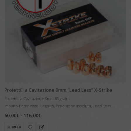
Proiettili a Cavitazione 9mm “Lead Less” X-Strike
Proiettili a Cavitazione 9mm 83 grains
Impatto Potenziato, Legalità, Precisione assoluta, Lead Less
I proiettili a cavitazione rappresentano una nuova frontiera della
Fascia
60,00
€
-
116,00
€
di
balistica. Il loro design innovativo, caratterizzato da particolari
prezzo:
Questo
SCEGLI
scanalature, consente…
da