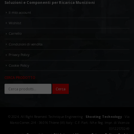
Soluzioni e Componenti per Ricarica Munizioni
Il mio account
Wishlist
Carrello
Condizioni di vendita
Privacy Policy
Cookie Policy
CERCA PRODOTTO
Cerca
© 2024. All Right Reserved. Technique Engineering ·
Shooting Technology
· Via
Marco Corner, 2/4 · 36016 Thiene (VI) Italy · C.F. Part. IVA e Reg. Impr. di Vicenza
03122570249