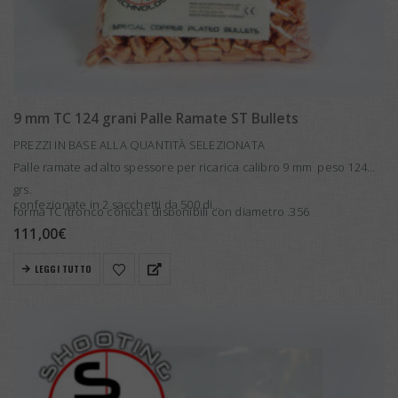
9 mm TC 124 grani Palle Ramate ST Bullets
PREZZI IN BASE ALLA QUANTITÀ SELEZIONATA
Palle ramate ad alto spessore per ricarica calibro 9 mm peso 124
grs.
confezionate in 2 sacchetti da 500 di…
forma TC (tronco conica), disponibili con diametro .356
111,00
€
LEGGI TUTTO