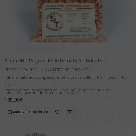
9 mm RN 115 grani Palle Ramate ST Bullets
PREZZI IN BASE ALLA QUANTITÀ SELEZIONATA
Palle ramate ad alto spessore per ricarica calibro 9 mm peso 115
grs.
confezionate in sacchetti da 500 di polipropilene ad alto…
forma RN, disponibili con diametro .356
105,00
€
AGGIUNGI AL CARRELLO