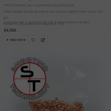
PREZZI IN BASE ALLA QUANTITÀ SELEZIONATA
Palle ramate ad alto spessore per ricarica calibro 9 mm peso 100
grs.
confezionate in sacchetti da 500 di polipropilene ad alto…
forma RN, disponibili con diametro .356
94,00
€
LEGGI TUTTO