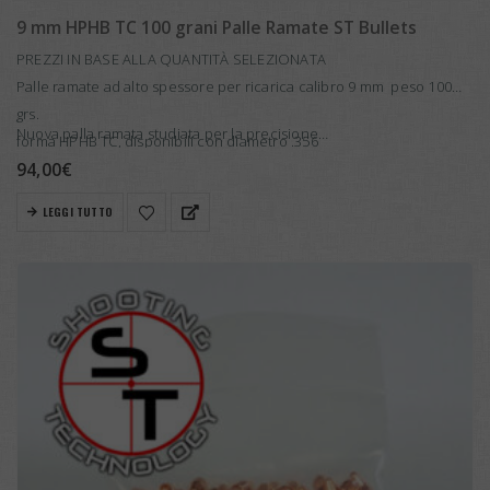
9 mm HPHB TC 100 grani Palle Ramate ST Bullets
PREZZI IN BASE ALLA QUANTITÀ SELEZIONATA
Palle ramate ad alto spessore per ricarica calibro 9 mm peso 100
grs.
Nuova palla ramata studiata per la precisione…
forma HPHB TC, disponibili con diametro .356
94,00
€
LEGGI TUTTO